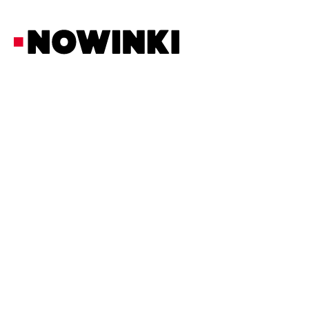
Redakcja Nowinki
Fakty
30/3/2026