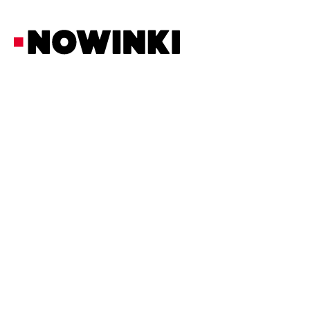
Redakcja Nowinki
Ciekawostki
20/2/2026