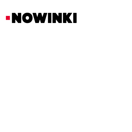
Redakcja Nowinki
Ciekawostki
11/6/2026