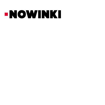
Redakcja Nowinki
Ciekawostki
9/6/2026