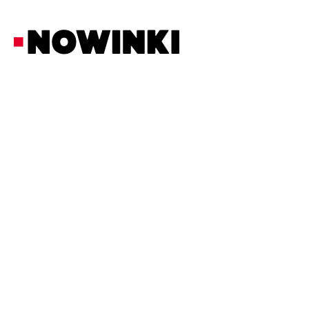
Redakcja Nowinki
Ciekawostki
28/5/2026