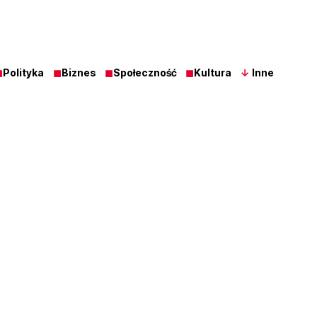
◼
Polityka
◼
Biznes
◼
Społeczność
◼
Kultura
↓
Inne
Z Ost