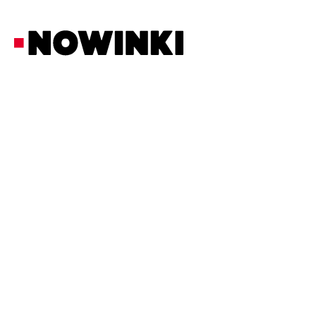
Redakcja Nowinki
Fakty
21/2/2026