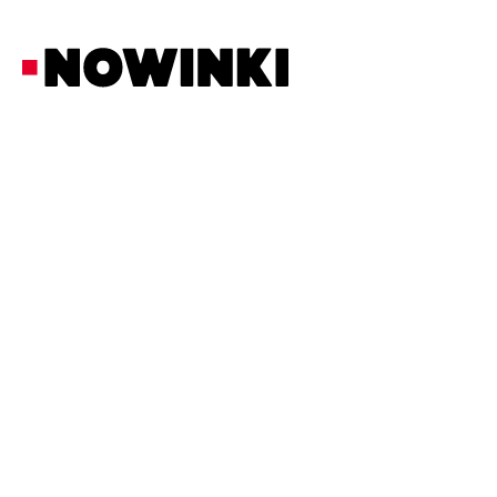
Redakcja Nowinki
Biznes i Prawo
20/2/2026