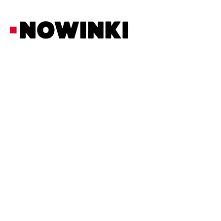
Redakcja Nowinki
Z Ostatniej Chwili
26/6/2026