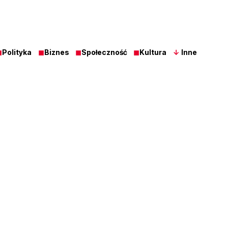
◼
Polityka
◼
Biznes
◼
Społeczność
◼
Kultura
↓
Inne
Z Ost