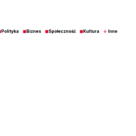
◼
Polityka
◼
Biznes
◼
Społeczność
◼
Kultura
↓
Inne
Z Ost