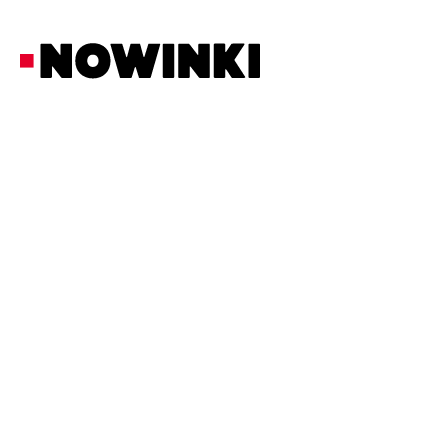
Redakcja Nowinki
Życie i Zdrowie
20/5/2026