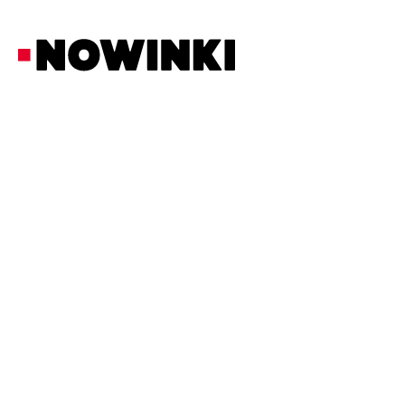
Redakcja Nowinki
Z Ostatniej Chwili
25/3/2026