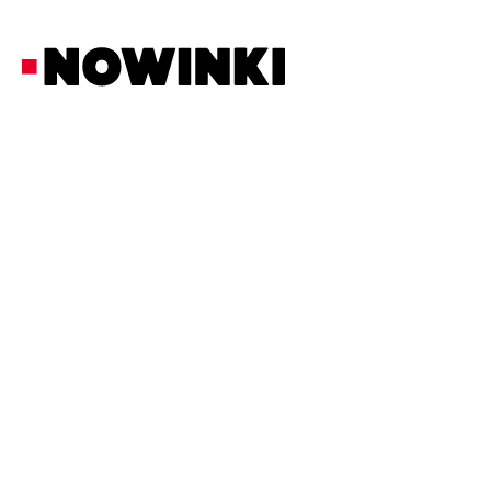
Redakcja Nowinki
Społeczność
3/6/2026