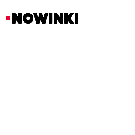
Redakcja Nowinki
Z Ostatniej Chwili
17/6/2026