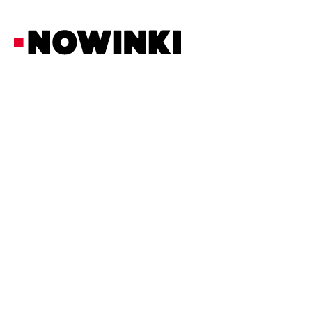
Redakcja Nowinki
Technologia
18/5/2026