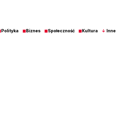
◼
Polityka
◼
Biznes
◼
Społeczność
◼
Kultura
↓
Inne
Z Ost