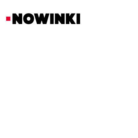
Redakcja Nowinki
Społeczność
16/6/2026