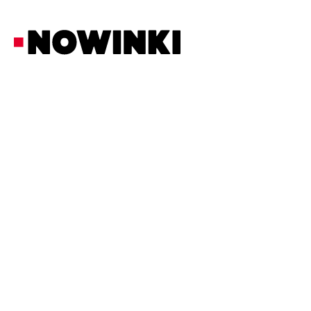
Redakcja Nowinki
Z Ostatniej Chwili
19/5/2026