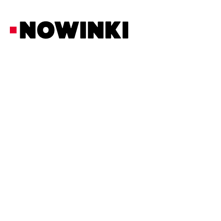
Redakcja Nowinki
Biznes i Prawo
30/3/2026