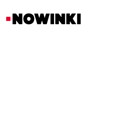
Redakcja Nowinki
Społeczność
20/2/2026