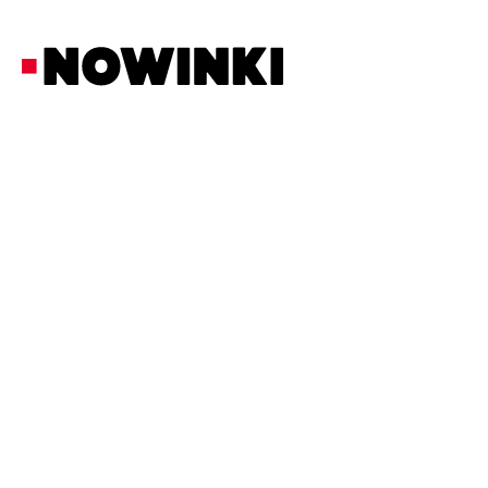
Redakcja Nowinki
Kultura
22/6/2026