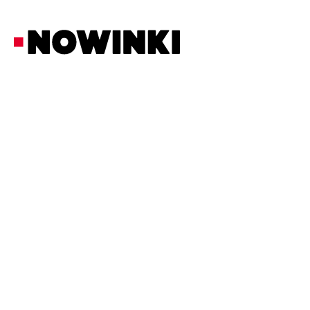
Redakcja Nowinki
Biznes i Prawo
7/6/2026