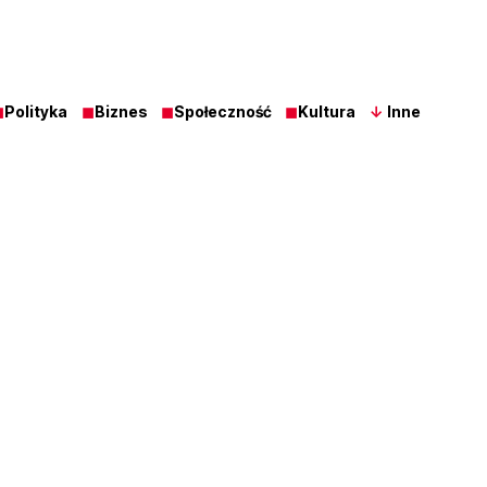
◼
Polityka
◼
Biznes
◼
Społeczność
◼
Kultura
↓
Inne
Z Ost