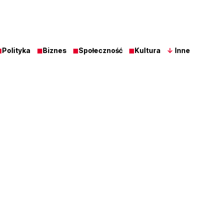
◼
Polityka
◼
Biznes
◼
Społeczność
◼
Kultura
↓
Inne
Z Ost