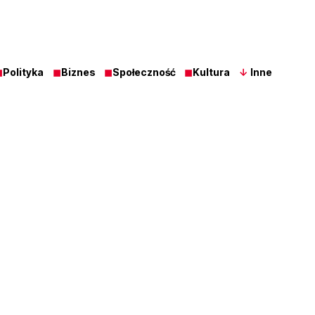
◼
Polityka
◼
Biznes
◼
Społeczność
◼
Kultura
↓
Inne
Z Ost