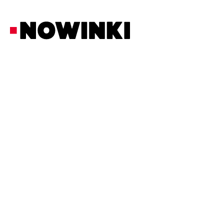
Redakcja Nowinki
Społeczność
5/4/2026