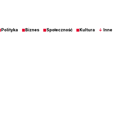
◼
Polityka
◼
Biznes
◼
Społeczność
◼
Kultura
↓
Inne
Z Ost