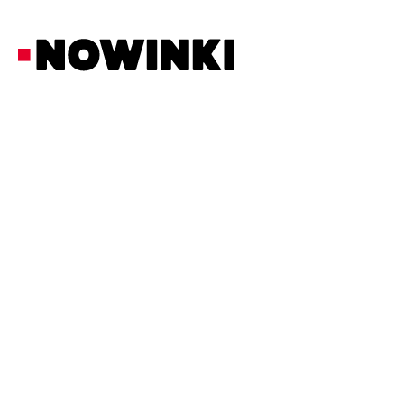
Redakcja Nowinki
Społeczność
23/3/2026