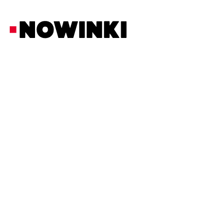
Redakcja Nowinki
Życie i Zdrowie
21/2/2026