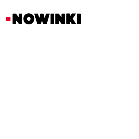
Redakcja Nowinki
Z Ostatniej Chwili
28/5/2026