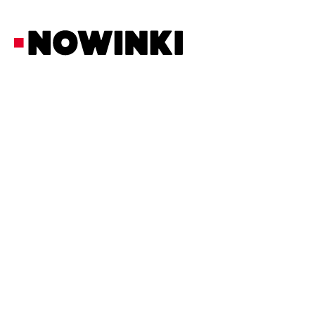
Redakcja Nowinki
Biznes i Prawo
20/3/2026