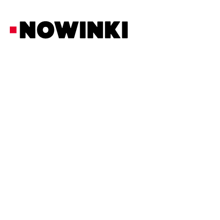
Redakcja Nowinki
Fakty
29/6/2026