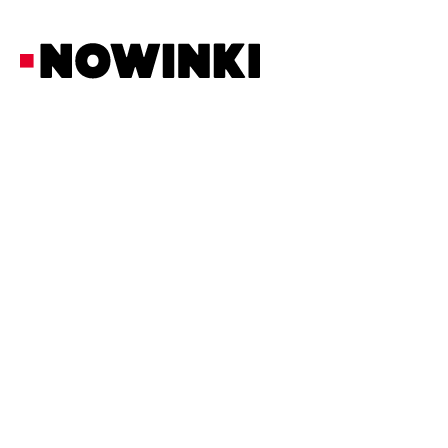
Redakcja Nowinki
Biznes i Prawo
30/5/2026