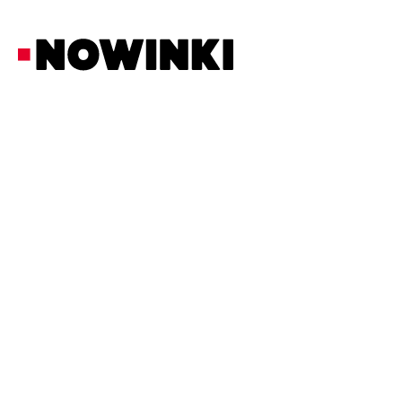
Redakcja Nowinki
Z Ostatniej Chwili
27/5/2026