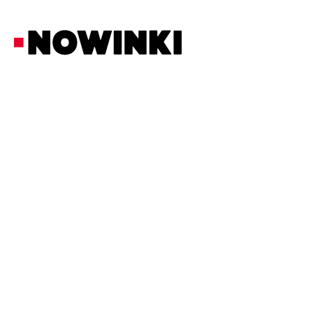
Redakcja Nowinki
Biznes i Prawo
25/6/2026