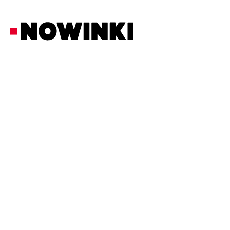
Redakcja Nowinki
Z Ostatniej Chwili
11/6/2026