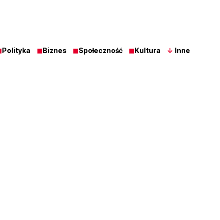
◼
Polityka
◼
Biznes
◼
Społeczność
◼
Kultura
↓
Inne
Z Ost