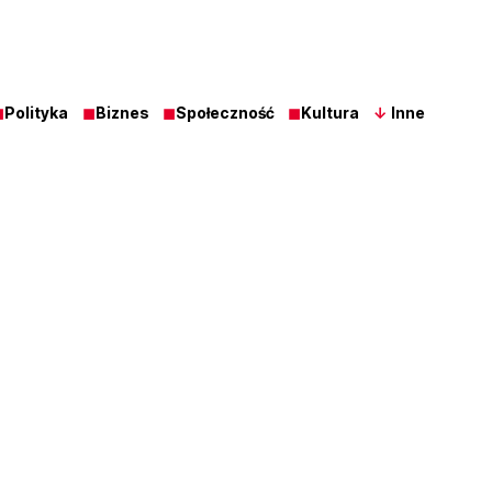
◼
Polityka
◼
Biznes
◼
Społeczność
◼
Kultura
↓
Inne
Z Ost