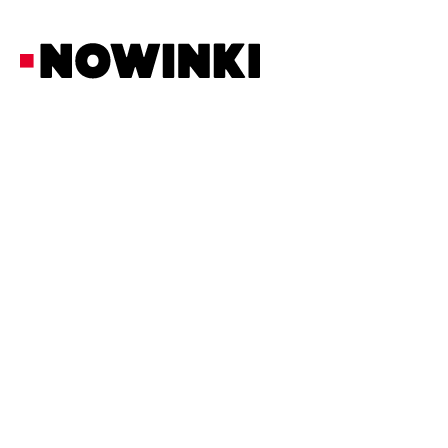
Redakcja Nowinki
Z Ostatniej Chwili
21/2/2026