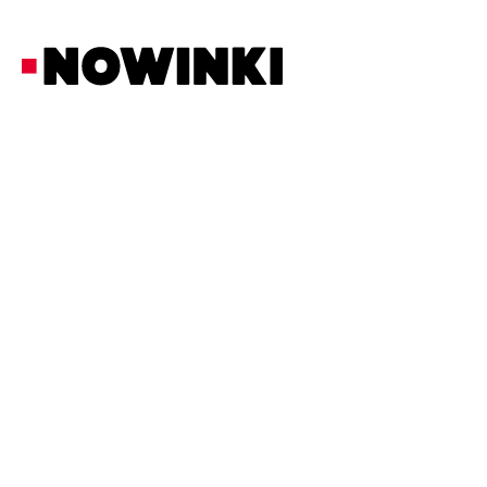
Redakcja Nowinki
Biznes i Prawo
28/5/2026