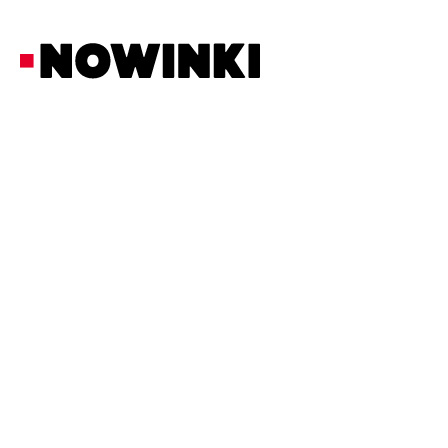
Redakcja Nowinki
Z Ostatniej Chwili
4/7/2026