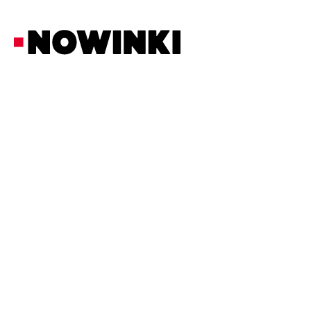
Redakcja Nowinki
Fakty
14/5/2026