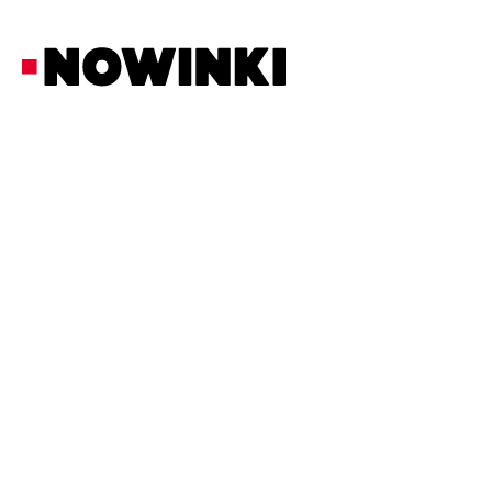
Redakcja Nowinki
Tematy Dnia
16/6/2026