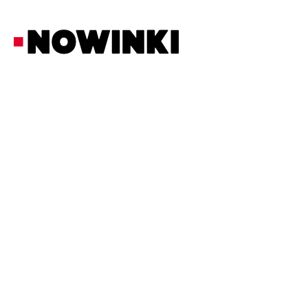
Redakcja Nowinki
Życie i Zdrowie
17/6/2026